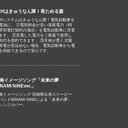
2Hはきゅうなん隊！夜ためる篇
2Hシステムはきゅうなん隊！電気自動車を
電池に。 ①電気料金が安い深夜電力（時
帯別電灯契約の場合）を電気自動車に充電
ます。 ②充電した電力をご家庭で使用し
気代を節約できます。 ③天候が悪く太陽
発電が見込めない場合、電気自動車から電
を供給できるので安心です。
南イメージソング「未来の夢
NAMI NiNEver.」
南イメージソング 宮崎県出身スリーピー
バンドMINAMI NiNEによる「未来の夢」
レンジカバー。