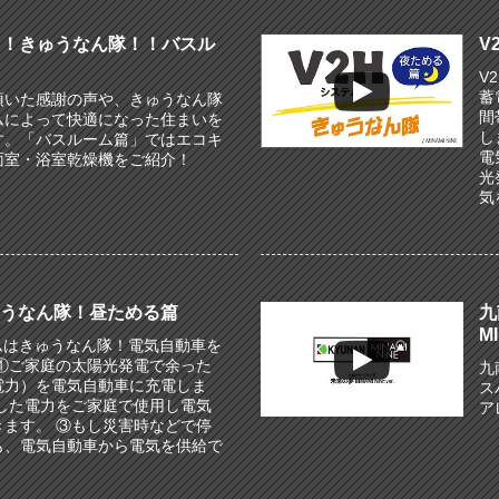
you！きゅうなん隊！！バスル
V
V
蓄
頂いた感謝の声や、きゅうなん隊
間
ムによって快適になった住まいを
し
す。「バスルーム篇」ではエコキ
電
面室・浴室乾燥機をご紹介！
光
気
ゅうなん隊！昼ためる篇
九
MI
ムはきゅうなん隊！電気自動車を
 ①ご家庭の太陽光発電で余った
九
電力）を電気自動車に充電しま
ス
電した電力をご家庭で使用し電気
ア
きます。 ③もし災害時などで停
も、電気自動車から電気を供給で
。