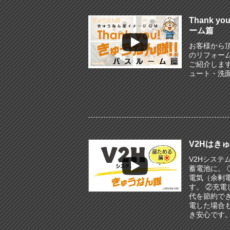
Thank 
ーム篇
お客様から
のリフォー
ご紹介しま
ュート・洗
V2Hはき
V2Hシステ
蓄電池に。
電気（余剰
す。 ②充
代を節約で
電した場合
き安心です