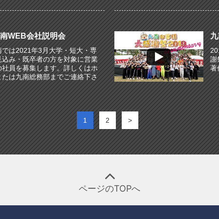
南WEB会社説明会
九
では2021年3月大学・短大・専
2
見込み・既卒者の方を対象に営業
謝
の社員を募集します。詳しくはホ
著
または九南総務部までご連絡下さ
1
2
>
ページのTOPへ