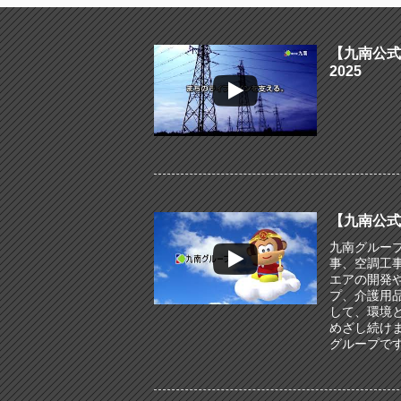
【九南公式
2025
【九南公式
九南グルー
事、空調工
エアの開発
プ、介護用
して、環境
めざし続け
グループで