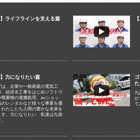
】ライフラインを支える篇
【
】力になりたい篇
ゴ
た
プは、企業や一般家庭の電気工
事、給排水工事をはじめソフトウ
九
や廃棄物の運搬処理、auショッ
が
品のレンタルなど様々な事業を通
て
とわたしたち人間の豊かな未来を
ます。力になりたい 私達は九南
す。